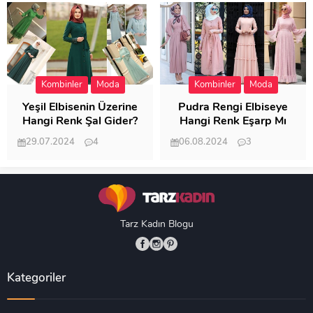
Kombinler
Moda
Kombinler
Moda
Yeşil Elbisenin Üzerine
Pudra Rengi Elbiseye
Hangi Renk Şal Gider?
Hangi Renk Eşarp Mı
Dedi Birisi
29.07.2024
4
06.08.2024
3
19.482
18.345
Tarz Kadın Blogu
Kategoriler