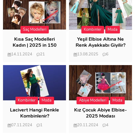
Saç Modelleri
Kombinler
Moda
Kısa Saç Modelleri
Yeşil Elbise Altına Ne
Kadın | 2025 in 150
Renk Ayakkabı Giyilir?
Modeli
14.11.2024
21
13.08.2025
6
57.009
21.948
Kombinler
Moda
Abiye Modelleri
Moda
Lacivert Hangi Renkle
Kız Çocuk Abiye Elbise-
Kombinlenir?
2025 Modası
07.11.2024
1
20.11.2024
4
20.400
20.114