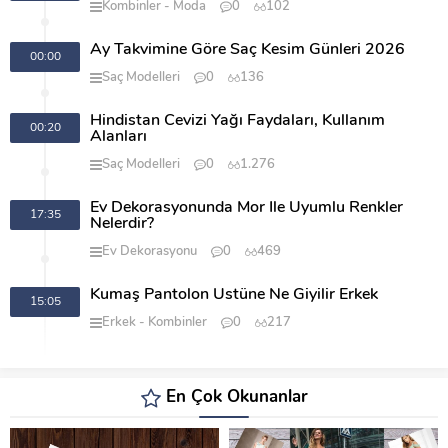
Kombinler
Moda
0
102
Ay Takvimine Göre Saç Kesim Günleri 2026
00:00
Saç Modelleri
0
136
Hindistan Cevizi Yağı Faydaları, Kullanım
00:20
Alanları
Saç Modelleri
0
1.276
Ev Dekorasyonunda Mor İle Uyumlu Renkler
17:35
Nelerdir?
Ev Dekorasyonu
0
469
Kumaş Pantolon Üstüne Ne Giyilir Erkek
15:05
Erkek
Kombinler
0
217
En Çok Okunanlar