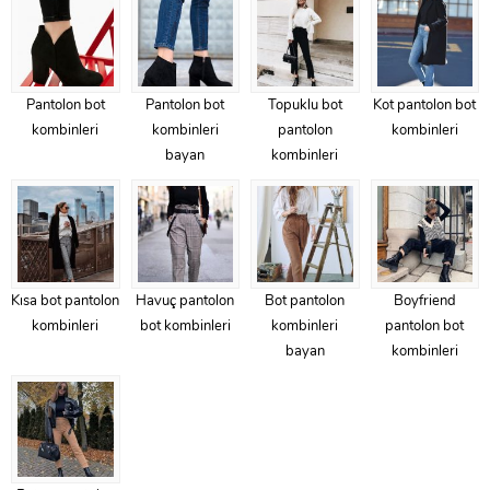
Pantolon bot
Pantolon bot
Topuklu bot
Kot pantolon bot
kombinleri
kombinleri
pantolon
kombinleri
bayan
kombinleri
Kısa bot pantolon
Havuç pantolon
Bot pantolon
Boyfriend
kombinleri
bot kombinleri
kombinleri
pantolon bot
bayan
kombinleri