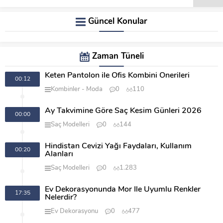
Güncel Konular
Zaman Tüneli
Keten Pantolon ile Ofis Kombini Önerileri
00:12
Kombinler
Moda
0
110
Ay Takvimine Göre Saç Kesim Günleri 2026
00:00
Saç Modelleri
0
144
Hindistan Cevizi Yağı Faydaları, Kullanım
00:20
Alanları
Saç Modelleri
0
1.283
Ev Dekorasyonunda Mor İle Uyumlu Renkler
17:35
Nelerdir?
Ev Dekorasyonu
0
477