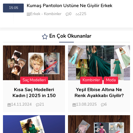
Kumaş Pantolon Üstüne Ne Giyilir Erkek
15:05
Erkek
Kombinler
0
225
En Çok Okunanlar
Saç Modelleri
Kombinler
Moda
Kısa Saç Modelleri
Yeşil Elbise Altına Ne
Kadın | 2025 in 150
Renk Ayakkabı Giyilir?
Modeli
14.11.2024
21
13.08.2025
6
57.022
21.956