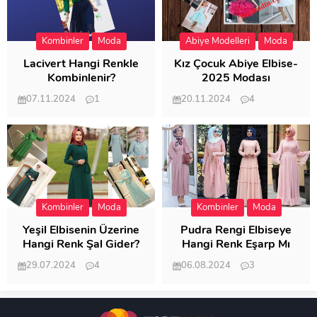
Kombinler
Moda
Abiye Modelleri
Moda
Lacivert Hangi Renkle
Kız Çocuk Abiye Elbise-
Kombinlenir?
2025 Modası
07.11.2024
1
20.11.2024
4
20.413
20.130
Kombinler
Moda
Kombinler
Moda
Yeşil Elbisenin Üzerine
Pudra Rengi Elbiseye
Hangi Renk Şal Gider?
Hangi Renk Eşarp Mı
Dedi Birisi
29.07.2024
4
06.08.2024
3
19.492
18.353