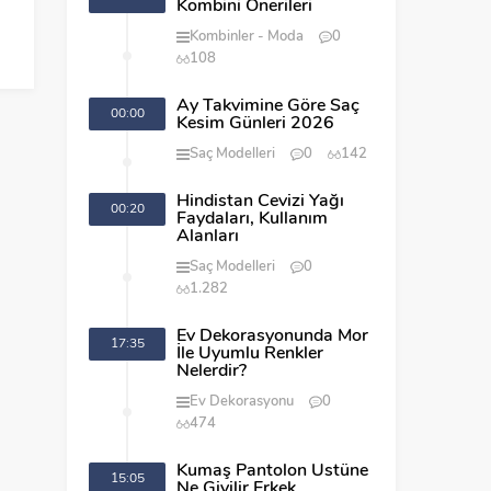
Kombini Önerileri
Kombinler
Moda
0
108
Ay Takvimine Göre Saç
00:00
Kesim Günleri 2026
Saç Modelleri
0
142
Hindistan Cevizi Yağı
00:20
Faydaları, Kullanım
Alanları
Saç Modelleri
0
1.282
Ev Dekorasyonunda Mor
17:35
İle Uyumlu Renkler
Nelerdir?
Ev Dekorasyonu
0
474
Kumaş Pantolon Üstüne
15:05
Ne Giyilir Erkek