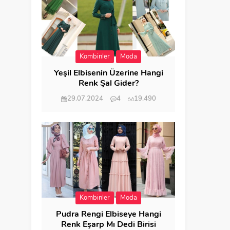
Kombinler
Moda
Yeşil Elbisenin Üzerine Hangi
Renk Şal Gider?
29.07.2024
4
19.490
Kombinler
Moda
Pudra Rengi Elbiseye Hangi
Renk Eşarp Mı Dedi Birisi