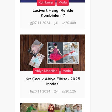
Kombinler
Moda
Lacivert Hangi Renkle
Kombinlenir?
07.11.2024
1
20.409
Abiye Modelleri
Moda
Kız Çocuk Abiye Elbise- 2025
Modası
20.11.2024
4
20.125