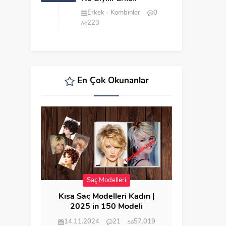
Erkek
Kombinler
0
223
En Çok Okunanlar
Saç Modelleri
Kısa Saç Modelleri Kadın |
2025 in 150 Modeli
14.11.2024
21
57.019