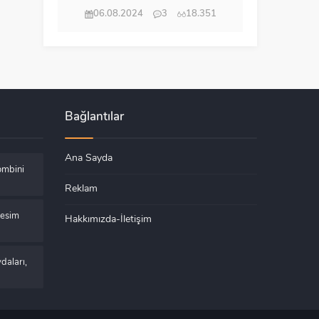
06.08.2024
3
18.351
Bağlantılar
Ana Sayda
ombini
Reklam
Kesim
Hakkımızda-İletişim
daları,