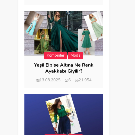
Kombinler
Moda
Yeşil Elbise Altına Ne Renk
Ayakkabı Giyilir?
13.08.2025
6
21.954