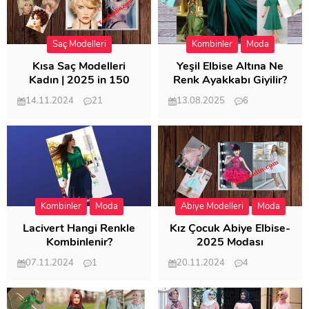
Saç Modelleri
Kombinler
Moda
Kısa Saç Modelleri
Yeşil Elbise Altına Ne
Kadın | 2025 in 150
Renk Ayakkabı Giyilir?
Modeli
14.11.2024
21
13.08.2025
6
57.011
21.949
Kombinler
Moda
Abiye Modelleri
Moda
Lacivert Hangi Renkle
Kız Çocuk Abiye Elbise-
Kombinlenir?
2025 Modası
07.11.2024
1
20.11.2024
4
20.402
20.118