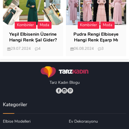
Kombinler
Moda
Kombinler
Moda
Yeşil Elbisenin Üzerine
Pudra Rengi Elbiseye
Hangi Renk Şal Gider?
Hangi Renk Eşarp Mı
Dedi Birisi
29.07.2024
4
06.08.2024
3
19.484
18.346
Tarz Kadın Blogu
Kategoriler
Elbise Modelleri
Ev Dekorasyonu