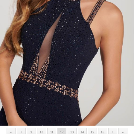
«
9
10
11
12
13
14
15
16
»
<
>