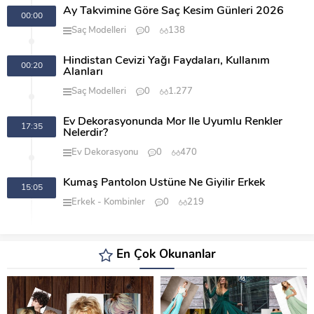
Ay Takvimine Göre Saç Kesim Günleri 2026
00:00
Saç Modelleri
0
138
Hindistan Cevizi Yağı Faydaları, Kullanım
00:20
Alanları
Saç Modelleri
0
1.277
Ev Dekorasyonunda Mor İle Uyumlu Renkler
17:35
Nelerdir?
Ev Dekorasyonu
0
470
Kumaş Pantolon Üstüne Ne Giyilir Erkek
15:05
Erkek
Kombinler
0
219
En Çok Okunanlar