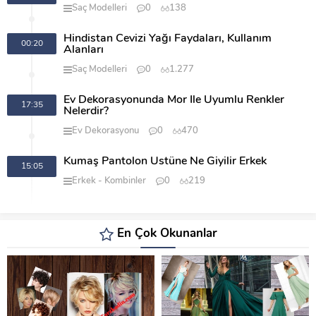
Saç Modelleri
0
138
Hindistan Cevizi Yağı Faydaları, Kullanım
00:20
Alanları
Saç Modelleri
0
1.277
Ev Dekorasyonunda Mor İle Uyumlu Renkler
17:35
Nelerdir?
Ev Dekorasyonu
0
470
Kumaş Pantolon Üstüne Ne Giyilir Erkek
15:05
Erkek
Kombinler
0
219
En Çok Okunanlar