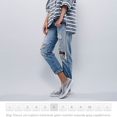
«
3
4
5
6
7
8
9
10
»
<
>
Bilgi: Klavye yön tuşlarını kullanarak galeri resimleri arasında geçiş yapabilirsiniz.