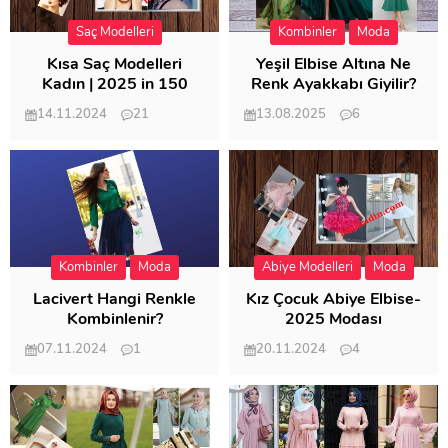
Saç Modelleri
Kombinler
Moda
Kısa Saç Modelleri
Yeşil Elbise Altına Ne
Kadın | 2025 in 150
Renk Ayakkabı Giyilir?
Modeli
14.11.2024
21
13.08.2025
6
57.011
21.949
Kombinler
Moda
Abiye Modelleri
Moda
Lacivert Hangi Renkle
Kız Çocuk Abiye Elbise-
Kombinlenir?
2025 Modası
07.11.2024
1
20.11.2024
4
20.402
20.118